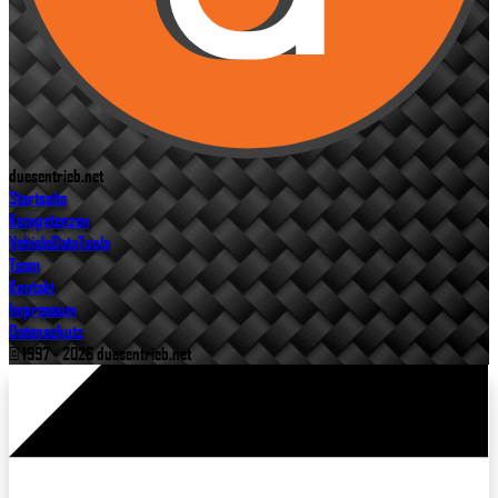
duesentrieb.net
Startseite
Kompetenzen
VehicleDataTools
Team
Kontakt
Impressum
Datenschutz
© 1997 - 2026 duesentrieb.net