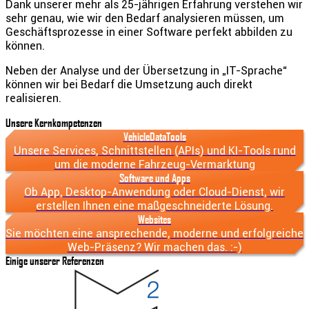
Dank unserer mehr als 25-jährigen Erfahrung verstehen wir
sehr genau, wie wir den Bedarf analysieren müssen, um
Geschäftsprozesse in einer Software perfekt abbilden zu
können.
Neben der Analyse und der Übersetzung in „IT-Sprache“
können wir bei Bedarf die Umsetzung auch direkt
realisieren.
Unsere Kernkompetenzen
VehicleDataTools
Unsere Services, Schnitt­stellen (APIs) und KI-Tools rund
um die mo­derne Fahr­zeug-Vermark­tung
Software und Apps
Ob App, Desktop-Anwendung oder Cloud-Dienst, wir
erstellen Ihnen eine maßge­schnei­derte Lösung.
Websites
Sie möchten eine ansprech­ende, moderne und erfolg­reiche
Web-Präsenz? Wir machen das. :-)
Einige unserer Referenzen