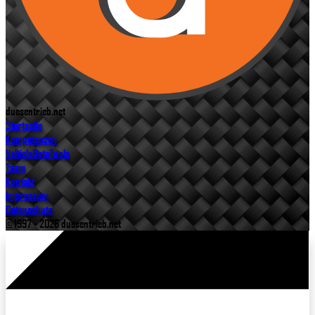
duesentrieb.net
Startseite
Kompetenzen
VehicleDataTools
Team
Kontakt
Impressum
Datenschutz
© 1997 - 2026 duesentrieb.net